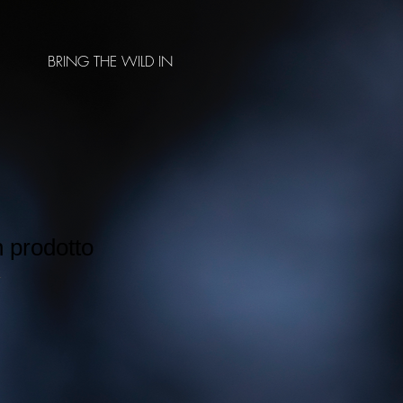
BRING THE WILD IN
 prodotto
1