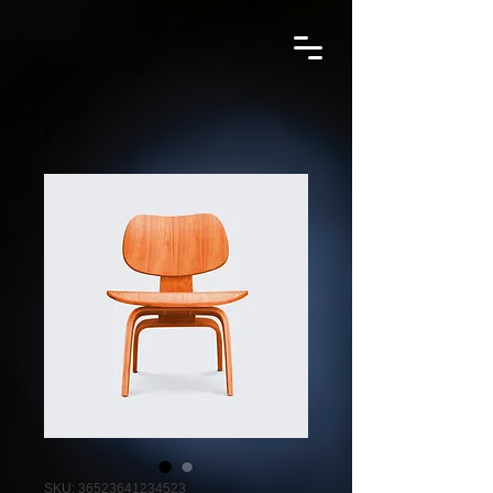
SKU: 36523641234523