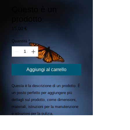
Questo è un
prodotto
Prezzo
15,00 €
Quantità
*
Aggiungi al carrello
Questa è la descrizione di un prodotto. È 
un posto perfetto per aggiungere più 
dettagli sul prodotto, come dimensioni, 
materiali, istruzioni per la manutenzione 
e istruzioni per la pulizia.