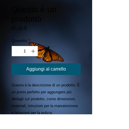
Questo è un
prodotto
Prezzo
85,00 €
Quantità
*
Aggiungi al carrello
Questa è la descrizione di un prodotto. È 
un posto perfetto per aggiungere più 
dettagli sul prodotto, come dimensioni, 
materiali, istruzioni per la manutenzione 
e istruzioni per la pulizia.